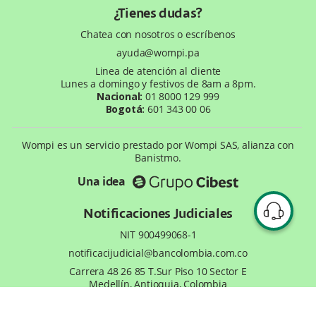
¿Tienes dudas?
Política de privacidad
¿Qué es Wompi?
Chatea con nosotros o escríbenos
Wiki Wompi
ayuda@wompi.pa
Preguntas frecuentes
Linea de atención al cliente
Te ayudamos
Lunes a domingo y festivos de 8am a 8pm.
Nacional:
01 8000 129 999
Bogotá:
601 343 00 06
Wompi es un servicio prestado por Wompi SAS, alianza con
Banistmo.
Una idea
Notificaciones Judiciales
NIT 900499068-1
notificacijudicial@bancolombia.com.co
Carrera 48 26 85 T.Sur Piso 10 Sector E
Medellín, Antioquia, Colombia