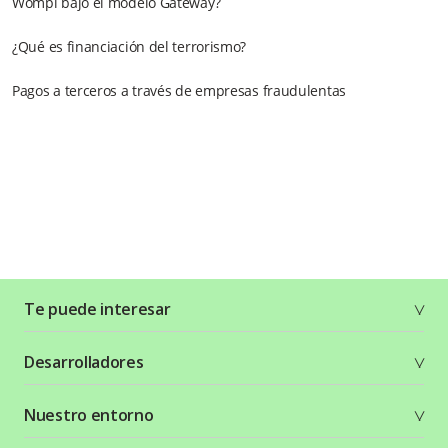
Wompi bajo el modelo Gateway?
¿Qué es financiación del terrorismo?
Pagos a terceros a través de empresas fraudulentas
Te puede interesar
Soluciones
Desarrolladores
Planes y tarifas
Crea tu cuenta
Documentación técnica
Nuestro entorno
Seguridad
Comunidad
Términos y condiciones
Recursos gráficos
Entorno Bancolombia