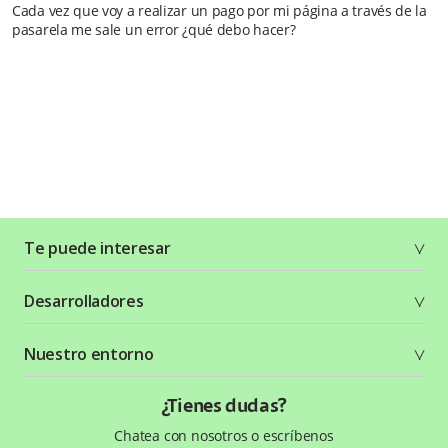
Cada vez que voy a realizar un pago por mi página a través de la
pasarela me sale un error ¿qué debo hacer?
Te puede interesar
Soluciones
Desarrolladores
Planes y tarifas
Crea tu cuenta
Documentación técnica
Nuestro entorno
Seguridad
Comunidad
Términos y condiciones
Recursos gráficos
Entorno Bancolombia
¿Tienes dudas?
Política de privacidad
¿Qué es Wompi?
Chatea con nosotros o escríbenos
Wiki Wompi