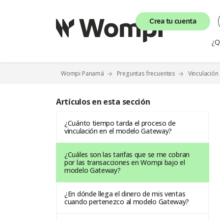
Crea tu cuenta
¿Q
Wompi Panamá
Preguntas frecuentes
Vinculació
Artículos en esta sección
¿Cuánto tiempo tarda el proceso de
vinculación en el modelo Gateway?
¿Cuáles son las tarifas que se me cobran
por las transacciones en Wompi bajo el
modelo Gateway?
¿En dónde llega el dinero de mis ventas
cuando pertenezco al modelo Gateway?