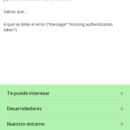
Sabias que...
A qué se debe el error {"message":"missing authentication
token"}
Te puede interesar
Soluciones
Desarrolladores
Planes y tarifas
Crea tu cuenta
Documentación técnica
Nuestro entorno
Seguridad
Comunidad