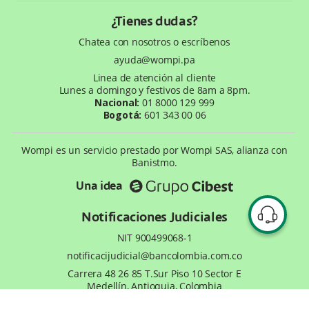
Términos y condiciones
Recursos gráficos
Entorno Bancolombia
¿Tienes dudas?
Política de privacidad
¿Qué es Wompi?
Chatea con nosotros o escríbenos
Wiki Wompi
ayuda@wompi.pa
Preguntas frecuentes
Linea de atención al cliente
Te ayudamos
Lunes a domingo y festivos de 8am a 8pm.
Nacional:
01 8000 129 999
Bogotá:
601 343 00 06
Wompi es un servicio prestado por Wompi SAS, alianza con
Banistmo.
Una idea
Notificaciones Judiciales
NIT 900499068-1
notificacijudicial@bancolombia.com.co
Carrera 48 26 85 T.Sur Piso 10 Sector E
Medellín, Antioquia, Colombia