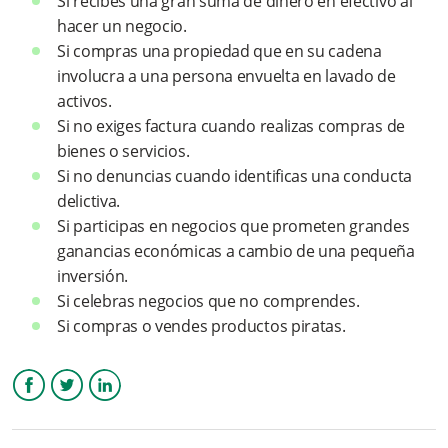
Si recibes una gran suma de dinero en efectivo al
¿Cómo podemos decirle NO al lavado de activos?
hacer un negocio.
Si compras una propiedad que en su cadena
¿Cómo puedes ser utilizado como canal para lavar activos?
involucra a una persona envuelta en lavado de
activos.
Sabias que...
Si no exiges factura cuando realizas compras de
bienes o servicios.
Si no denuncias cuando identificas una conducta
delictiva.
Si participas en negocios que prometen grandes
ganancias económicas a cambio de una pequeña
inversión.
Si celebras negocios que no comprendes.
Si compras o vendes productos piratas.
Facebook
Twitter
LinkedIn