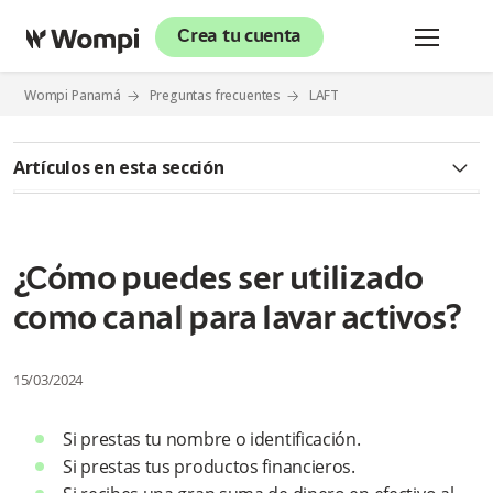
Crea tu cuenta
Wompi Panamá
Preguntas frecuentes
LAFT
Artículos en esta sección
¿Qué es el lavado de activos?
¿Qué es financiación del terrorismo?
¿Cómo puedes ser utilizado
como canal para lavar activos?
¿Cuáles son algunas de las actividades ilícitas que son fuente
de lavado de activos?
15/03/2024
¿Qué sucede si contribuimos a evitar el lavado de activos?
Si prestas tu nombre o identificación.
¿Qué consecuencias negativas puede traer haber participado
en el lavado de activos?
Si prestas tus productos financieros.