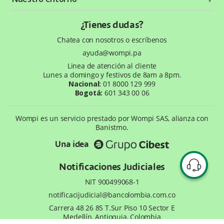
Seguridad
Comunidad
Términos y condiciones
Recursos gráficos
Entorno Bancolombia
¿Tienes dudas?
Política de privacidad
¿Qué es Wompi?
Chatea con nosotros o escríbenos
Wiki Wompi
ayuda@wompi.pa
Preguntas frecuentes
Linea de atención al cliente
Te ayudamos
Lunes a domingo y festivos de 8am a 8pm.
Nacional:
01 8000 129 999
Bogotá:
601 343 00 06
Wompi es un servicio prestado por Wompi SAS, alianza con
Banistmo.
Una idea
Notificaciones Judiciales
NIT 900499068-1
notificacijudicial@bancolombia.com.co
Carrera 48 26 85 T.Sur Piso 10 Sector E
Medellín, Antioquia, Colombia