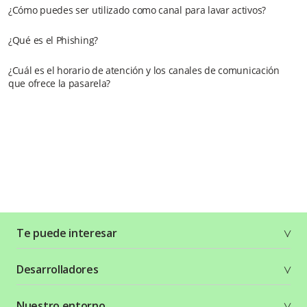
¿Cómo puedes ser utilizado como canal para lavar activos?
¿Qué es el Phishing?
¿Cuál es el horario de atención y los canales de comunicación
que ofrece la pasarela?
Te puede interesar
Soluciones
Desarrolladores
Planes y tarifas
Crea tu cuenta
Documentación técnica
Nuestro entorno