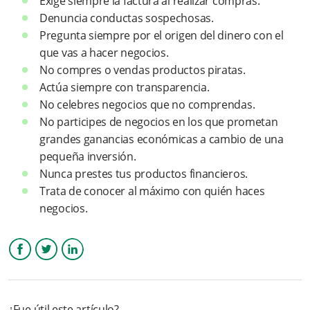
Exige siempre la factura al realizar compras.
¿Cómo podemos decirle NO al lavado de activos?
Denuncia conductas sospechosas.
Pregunta siempre por el origen del dinero con el
¿Cómo puedes ser utilizado como canal para lavar activos?
que vas a hacer negocios.
No compres o vendas productos piratas.
Sabias que...
Actúa siempre con transparencia.
No celebres negocios que no comprendas.
No participes de negocios en los que prometan
grandes ganancias económicas a cambio de una
pequeña inversión.
Nunca prestes tus productos financieros.
Trata de conocer al máximo con quién haces
negocios.
Facebook
Twitter
LinkedIn
¿Fue útil este artículo?