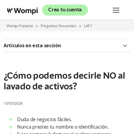
Crea tu cuenta
Wompi Panamá
Preguntas frecuentes
LAFT
Artículos en esta sección
¿Qué es el lavado de activos?
¿Qué es financiación del terrorismo?
¿Cómo podemos decirle NO al
lavado de activos?
¿Cuáles son algunas de las actividades ilícitas que son fuente
de lavado de activos?
15/03/2024
¿Qué sucede si contribuimos a evitar el lavado de activos?
Duda de negocios fáciles.
¿Qué consecuencias negativas puede traer haber participado
en el lavado de activos?
Nunca prestes tu nombre o identificación.